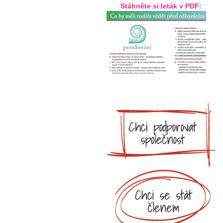
Stáhněte si leták v PDF: