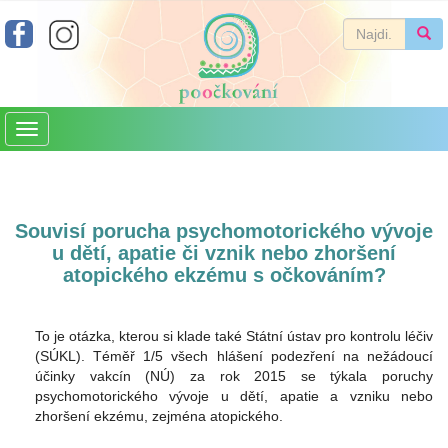
Toggle
navigation
Souvisí porucha psychomotorického vývoje
u dětí, apatie či vznik nebo zhoršení
atopického ekzému s očkováním?
To je otázka, kterou si klade také Státní ústav pro kontrolu léčiv
(SÚKL). Téměř 1/5 všech hlášení podezření na nežádoucí
účinky vakcín (NÚ) za rok 2015 se týkala poruchy
psychomotorického vývoje u dětí, apatie a vzniku nebo
zhoršení ekzému, zejména atopického.