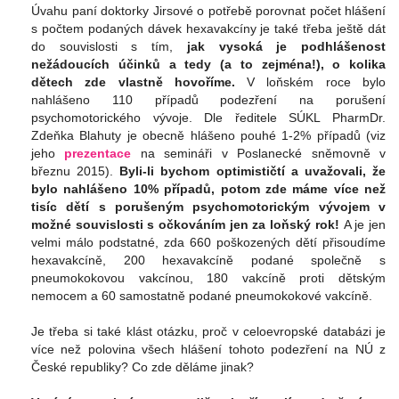
Úvahu paní doktorky Jirsové o potřebě porovnat počet hlášení
s počtem podaných dávek hexavakcíny je také třeba ještě dát
do souvislosti s tím,
jak vysoká je podhlášenost
nežádoucích účinků a tedy (a to zejména!), o kolika
dětech zde vlastně hovoříme.
V loňském roce bylo
nahlášeno 110 případů podezření na porušení
psychomotorického vývoje. Dle ředitele SÚKL PharmDr.
Zdeňka Blahuty je obecně hlášeno pouhé 1-2% případů (viz
jeho
prezentace
na semináři v Poslanecké sněmovně v
březnu 2015).
Byli-li bychom optimističtí a uvažovali, že
bylo nahlášeno 10% případů, potom zde máme více než
tisíc dětí s porušeným psychomotorickým vývojem v
možné souvislosti s očkováním jen za loňský rok!
A je jen
velmi málo podstatné, zda 660 poškozených dětí přisoudíme
hexavakcíně, 200 hexavakcíně podané společně s
pneumokokovou vakcínou, 180 vakcíně proti dětským
nemocem a 60 samostatně podané pneumokokové vakcíně.
Je třeba si také klást otázku, proč v celoevropské databázi je
více než polovina všech hlášení tohoto podezření na NÚ z
České republiky? Co zde děláme jinak?