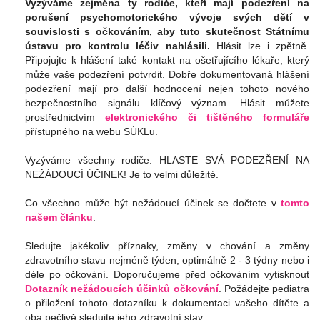
Vyzýváme zejména ty rodiče, kteří mají podezření na
porušení psychomotorického vývoje svých dětí v
souvislosti s očkováním, aby tuto skutečnost Státnímu
ústavu pro kontrolu léčiv nahlásili.
Hlásit lze i zpětně.
Připojujte k hlášení také kontakt na ošetřujícího lékaře, který
může vaše podezření potvrdit. Dobře dokumentovaná hlášení
podezření mají pro další hodnocení nejen tohoto nového
bezpečnostního signálu klíčový význam. Hlásit můžete
prostřednictvím
elektronického či tištěného formuláře
přístupného na webu SÚKLu
.
Vyzýváme všechny rodiče: HLASTE SVÁ PODEZŘENÍ NA
NEŽÁDOUCÍ ÚČINEK! Je to velmi důležité.
Co všechno může být nežádoucí účinek se dočtete v
tomto
našem článku
.
Sledujte jakékoliv příznaky, změny v chování a změny
zdravotního stavu nejméně týden, optimálně 2 - 3 týdny nebo i
déle po očkování. Doporučujeme před očkováním vytisknout
Dotazník nežádoucích účinků očkování
. Požádejte pediatra
o přiložení tohoto dotazníku k dokumentaci vašeho dítěte a
oba pečlivě sledujte jeho zdravotní stav.