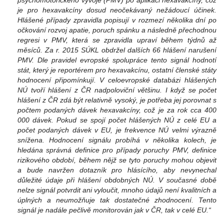
je pro hexavakcíny dosud neočekávaný nežádoucí účinek.
Hlášené případy zpravidla popisují v rozmezí několika dní po
očkování rozvoj apatie, poruch spánku a následně přechodnou
regresi v PMV, která se zpravidla upraví během týdnů až
měsíců. Za r. 2015 SÚKL obdržel dalších 66 hlášení narušení
PMV. Dle pravidel evropské spolupráce tento signál hodnotí
stát, který je reportérem pro hexavakcínu, ostatní členské státy
hodnocení připomínkují. V celoevropské databázi hlášených
NÚ tvoří hlášení z ČR nadpoloviční většinu. I když se počet
hlášení z ČR zdá být relativně vysoký, je potřeba jej porovnat s
počtem podaných dávek hexavakcíny, což je za rok cca 400
000 dávek. Pokud se spojí počet hlášených NÚ z celé EU a
počet podaných dávek v EU, je frekvence NÚ velmi výrazně
snížena. Hodnocení signálu probíhá v několika kolech, je
hledána správná definice pro případy poruchy PMV, definice
rizikového období, během nějž se tyto poruchy mohou objevit
a bude navržen dotazník pro hlásícího, aby nevynechal
důležité údaje při hlášení obdobných NÚ. V současné době
nelze signál potvrdit ani vyloučit, mnoho údajů není kvalitních a
úplných a neumožňuje tak dostatečné zhodnocení. Tento
signál je nadále pečlivě monitorován jak v ČR, tak v celé EU.“