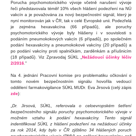
Porucha psychomotorického vývoje včetně narušení vývoje
řeči představovala téměř 10% všech hlášení podezření na NÚ
vakcín a je považována za nový bezpečnostní signál, který je
nyní monitorován jak v ČR, tak v celé Evropské unii. Podezřelá
je zejména hexavakcína (66 případů), ale poruchy
psychomotorického vývoje byly hlášeny i v souvislosti s
podáním pneumokokových vakcín (6 případů), po společném
podání hexavakcíny a pneumokokové vakcíny (20 případů) a
po podání vakcíny proti spalničkám, zarděnkám a příušnicím
(18 případů). Viz
Zpravodaj SÚKL „
Nežádoucí účinky léčiv
2/2016
."
Na 4. jednání Pracovní komise pro problematiku očkování o
tomto novém bezpečnostním signálu hovořila vedoucí
oddělení farmakovigilance SÚKL MUDr. Eva Jirsová (celý zápis
zde
):
„
Dr. Jirsová, SÚKL, referovala o celoevropském šetření
bezpečnostního signálu poruchy psychomotorického vývoje v
možném vztahu k podání hexavakcíny. Tento signál
indentifikoval SÚKL z hlášení podezření na nežádoucí účinky
za rok 2014, kdy bylo v ČR zjištěno 34 hlášených poruch
psychomotorického vývoje (PMV) po aplikaci hexavakcíny, což