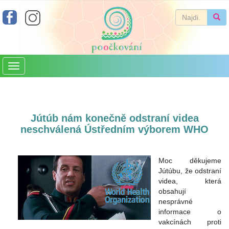
Toggle
navigation
Jútúb nám konečně odstraní videa
neschválená Ústředním výborem WHO
Moc děkujeme
Jútúbu, že odstraní
videa, která
obsahují
nesprávné
informace o
vakcínách proti