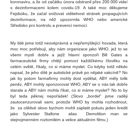
koronaviru, a že od začátku února odstranil přes 200 000 videí
s dezinformacemi kolem covidu-19. A také moc děkujeme
Fejsbúku, že začal snižovat viditelnost stránek propagujících
dezinformace, na něž upozornila WHO nebo americké
Středisko pro kontrolu a prevenci nemocí.
My lidé jsme totiž nesvéprávná a nepřemýšlející hovada, která
moc moc potřebují, aby nám organizace jako WHO, jež to se
všemi myslí dobře a jejíž hlavní sponzoři Bill Gates a
farmaceutické firmy chtějí pomoct každičkému člověku na
celém světě, říkaly, co si máme myslet. Co kdyby totiž někdo
napsal, že jeho dítě je autistické právě po nějaké vakcíně? No
jak by potom farmafirmy mohly dost vydělat, ABY měly tolik
peněz, ABY mohly sponzorovat WHO, ABY se o nás tak dobře
starala a ABY nám mohla říkat, co si máme myslet? No to by
byl teda pěknej nepořádek! (Slovo „bordel“ jsme raději
zautocenzurovali sami, protože WHO by mohla rozhodnout,
že za ošklivé slovo bychom mohli zaplatit pokutu jeden kredit
jako Sylvester Stallone alias Demolition man ve
stejnojmenném roztomilém a velice aktuálním filmu.)